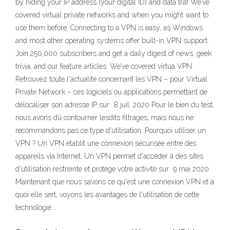
by hiding your IP address (your digital ID) and data traf We’ve
covered virtual private networks and when you might want to
use them before. Connecting to a VPN is easy, as Windows
and most other operating systems offer built-in VPN support.
Join 250,000 subscribers and get a daily digest of news, geek
trivia, and our feature articles. We’ve covered virtua VPN.
Retrouvez toute l'actualité concernant les VPN – pour Virtual
Private Network – ces logiciels ou applications permettant de
délocaliser son adresse IP sur 8 juil. 2020 Pour le bien du test,
nous avons dû contourner lesdits filtrages, mais nous ne
recommandons pas ce type d'utilisation. Pourquoi utiliser un
VPN ? Un VPN établit une connexion sécurisée entre des
appareils via Internet. Un VPN permet d'accéder à des sites
d'utilisation restreinte et protège votre activité sur 9 mai 2020
Maintenant que nous savons ce qu'est une connexion VPN et à
quoi elle sert, voyons les avantages de l'utilisation de cette
technologie :.