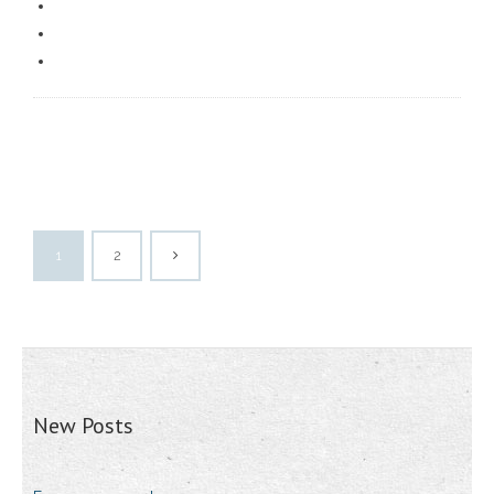
1
2
New Posts