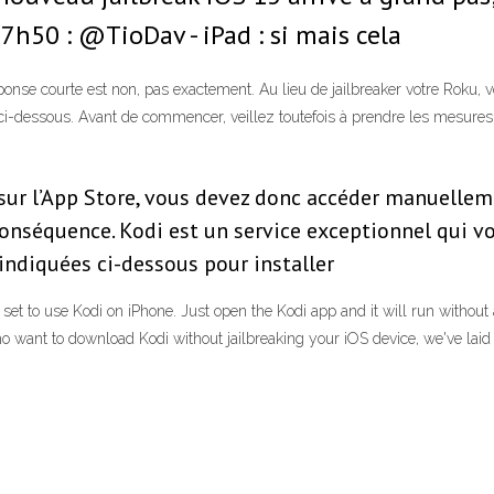
h50 : @TioDav - iPad : si mais cela
ponse courte est non, pas exactement. Au lieu de jailbreaker votre Roku, 
ls ci-dessous. Avant de commencer, veillez toutefois à prendre les mesures
 sur l’App Store, vous devez donc accéder manuell
conséquence. Kodi est un service exceptionnel qui vo
 indiquées ci-dessous pour installer
 all set to use Kodi on iPhone. Just open the Kodi app and it will run wit
ho want to download Kodi without jailbreaking your iOS device, we've lai