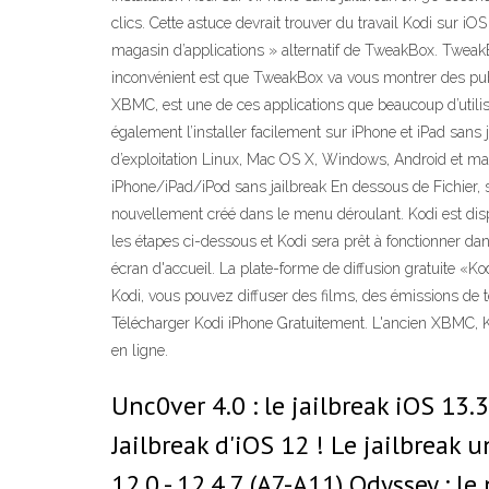
clics. Cette astuce devrait trouver du travail Kodi sur iOS
magasin d’applications » alternatif de TweakBox. TweakB
inconvénient est que TweakBox va vous montrer des public
XBMC, est une de ces applications que beaucoup d’utilisa
également l’installer facilement sur iPhone et iPad sans
d’exploitation Linux, Mac OS X, Windows, Android et main
iPhone/iPad/iPod sans jailbreak En dessous de Fichier, s
nouvellement créé dans le menu déroulant. Kodi est dispo
les étapes ci-dessous et Kodi sera prêt à fonctionner da
écran d'accueil. La plate-forme de diffusion gratuite «Ko
Kodi, vous pouvez diffuser des films, des émissions de té
Télécharger Kodi iPhone Gratuitement. L'ancien XBMC, Kod
en ligne.
Unc0ver 4.0 : le jailbreak iOS 13
Jailbreak d'iOS 12 ! Le jailbreak 
12.0 - 12.4.7 (A7-A11) Odyssey : l