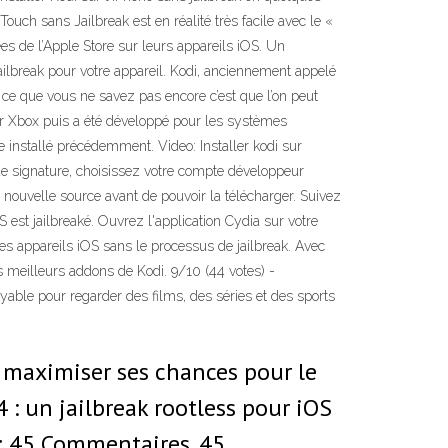
 Touch sans Jailbreak est en réalité très facile avec le «
s de l’Apple Store sur leurs appareils iOS. Un
ailbreak pour votre appareil. Kodi, anciennement appelé
 ce que vous ne savez pas encore c’est que l’on peut
sur Xbox puis a été développé pour les systèmes
e installé précédemment. Video: Installer kodi sur
 de signature, choisissez votre compte développeur
 nouvelle source avant de pouvoir la télécharger. Suivez
est jailbreaké. Ouvrez l'application Cydia sur votre
 les appareils iOS sans le processus de jailbreak. Avec
es meilleurs addons de Kodi. 9/10 (44 votes) -
yable pour regarder des films, des séries et des sports
t maximiser ses chances pour le
4 : un jailbreak rootless pour iOS
s; 45 Commentaires. 45.