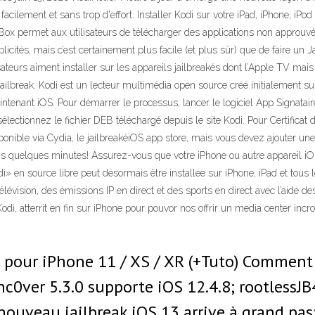
 facilement et sans trop d'effort. Installer Kodi sur votre iPad, iPhone, iPod
ox permet aux utilisateurs de télécharger des applications non approuvée
ités, mais c’est certainement plus facile (et plus sûr) que de faire un J
teurs aiment installer sur les appareils jailbreakés dont l’Apple TV mais
 jailbreak. Kodi est un lecteur multimédia open source créé initialement 
tenant iOS. Pour démarrer le processus, lancer le logiciel App Signatair
électionnez le fichier DEB téléchargé depuis le site Kodi. Pour Certificat
nible via Cydia, le jailbreakéiOS app store, mais vous devez ajouter une
ns quelques minutes! Assurez-vous que votre iPhone ou autre appareil iOS 
di» en source libre peut désormais être installée sur iPhone, iPad et tous
lévision, des émissions IP en direct et des sports en direct avec l’aide d
i, atterrit en fin sur iPhone pour pouvor nos offrir un media center incro
.3 pour iPhone 11 / XS / XR (+Tuto) Commen
unc0ver 5.3.0 supporte iOS 12.4.8; rootlessJB
e nouveau jailbreak iOS 13 arrive à grand pa