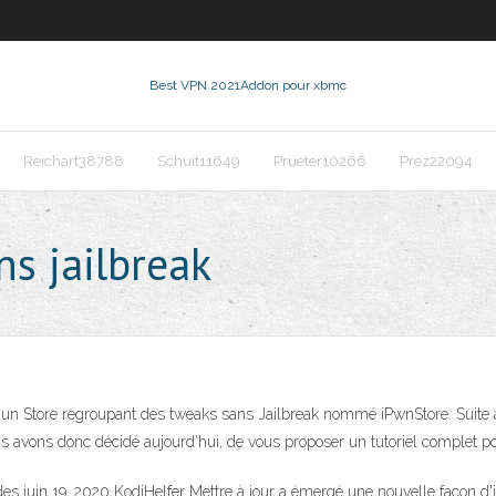
Best VPN 2021
Addon pour xbmc
Reichart38788
Schuit11649
Prueter10266
Prez22094
ns jailbreak
 un Store regroupant des tweaks sans Jailbreak nommé iPwnStore. Suite à
 avons donc décidé aujourd’hui, de vous proposer un tutoriel complet pour
des juin 19, 2020 KodiHelfer Mettre à jour a émergé une nouvelle façon d'i